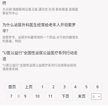
终
大众网·海报新闻记者王磊 通讯员 孙滨 泰安报道 高瑞是
泰安市中心
为什么泌尿外科医生经常给老年人开坦索罗
辛？
坦索罗辛，泌尿外科最常用的一个药品 对于前列腺增生
的患者，特别
“U医公益行”全国性泌尿公益医疗系列行动走
进
“U医公益行”全国性泌尿公益医疗系列行动渭南站现场
渭南青年网
首页
上页
1
2
3
4
5
6
7
8
9
10
11
下页
末页