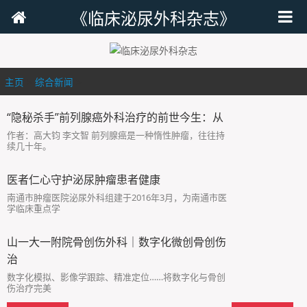
《临床泌尿外科杂志》
主页
>
综合新闻
>
“隐秘杀手”前列腺癌外科治疗的前世今生：从
作者：高大钧 李文智 前列腺癌是一种惰性肿瘤，往往持
续几十年。
医者仁心守护泌尿肿瘤患者健康
南通市肿瘤医院泌尿外科组建于2016年3月，为南通市医
学临床重点学
山一大一附院骨创伤外科｜数字化微创骨创伤
治
数字化模拟、影像学跟踪、精准定位……将数字化与骨创
伤治疗完美