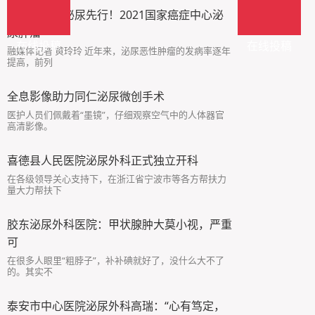
健康中国，泌尿先行！2021国家癌症中心泌
尿肿瘤
在线投稿
在线投稿
融媒体记者 黄玲玲 近年来，泌尿恶性肿瘤的发病率逐年
提高，前列
全息影像助力同仁泌尿微创手术
医护人员们佩戴着“墨镜”，仔细观察空气中的人体器官
高清影像。
喜德县人民医院泌尿外科正式独立开科
在各级领导关心支持下，在浙江省宁波市等各方帮扶力
量大力帮扶下
胶东泌尿外科医院：甲状腺肿大莫小视，严重
可
在很多人眼里“粗脖子”，补补碘就好了，没什么大不了
的。其实不
泰安市中心医院泌尿外科高瑞：“心有笃定，