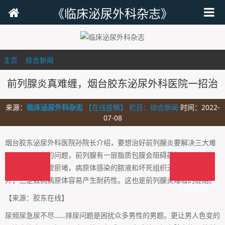
《临床泌尿外科杂志》
主页
>
综合新闻
>
前列腺炎真难缠，烟台胶东泌尿外科医院一招治
来源：
临床泌尿外科杂志
【在线投稿】 栏目：
综合新闻
时间：2022-
07-08
烟台胶东泌尿外科医院孙院长介绍，要想治好前列腺炎要解决三大难
题，一是给药的问题，前列腺有一层脂质包膜会阻碍药物离子渗透；
一是前列腺腺管瘀堵，病原体感染的脓液和坏死组织无法排出身体
外；三是致病病原体容易产生耐药性。这也是前列腺炎难缠的症结。
在线投稿
在线投稿
【来源：胶东在线】
尿频尿急尿不尽……排尿问题是困扰众多男性的男题。更让男人色变的