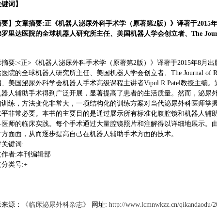
关键词】
摘要】文章摘要:正《机器人泌尿外科手术学（原著第2版）》译著于2015
罗里达医院的全球机器人研究所主任、美国机器人学会创立者、The Journal of R
章摘要:<正>《机器人泌尿外科手术学（原著第2版）》译著于2015年8月
医院的全球机器人研究所主任、美国机器人学会创立者、The Journal of Robo
、美国泌尿外科学会机器人手术高级课程主讲者Vipul R.Patel教授主
机器人辅助手术得到广泛开展，显著提高了患者的生活质量。然而，泌尿
的训练，方法变化非常大，一项结构化的训练方案对当代泌尿外科医师掌
水平非常必要。本书的主要目的是通过展示所有标准化腹腔镜和机器人辅
科医师的临床实践。每个手术通过大量腔镜照片和注解得以详细地展示。
方方面面，从而逐步提高自己在机器人辅助手术方面的技术。
关键词:
文作者:本刊编辑部
分类号:+
章来源：
《临床泌尿外科杂志》
网址:
http://www.lcmnwkzz.cn/qikandaodu/2