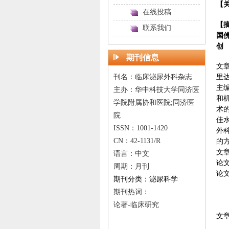
【
在线投稿
【
联系我们
国佛
创
期刊信息
文
刊名：临床泌尿外科杂志
里达
主编
主办：华中科技大学同济医
和
学院附属协和医院;同济医
术
院
佳
ISSN：1001-1420
外
CN：42-1131/R
的
文章
语言：中文
论
周期：月刊
论文
期刊分类：泌尿科学
期刊热词：
论著-临床研究
文